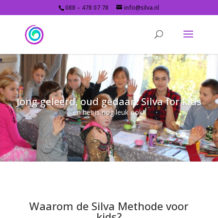
088 – 478 07 78
info@silva.nl
Jong geleerd, oud gedaan: Silva for kids
en het is nog leuk ook!!
Waarom de Silva Methode voor
kids?