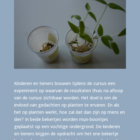
Kinderen en tieners bouwen tijdens de cursus een
experiment op waarvan de resultaten thuis na afloop
van de cursus zichtbaar worden. Het doel is om de
invloed van gedachten op planten te ervaren. En als
het op planten werkt, hoe zal dat dan zijn op mens en
dier? In beide bekertjes worden mun-boontjes
geplaatst op een vochtige ondergrond. De kinderen
en tieners krijgen de opdracht om het ene bekertje