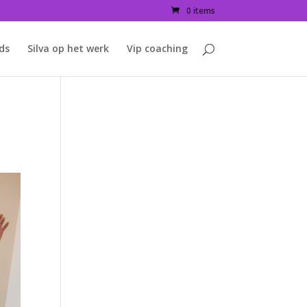
0 items
ids
Silva op het werk
Vip coaching