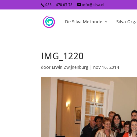
088 – 478 07 78
info@silva.nl
De Silva Methode
Silva Org
IMG_1220
door
Erwin Zwijnenburg
|
nov 16, 2014