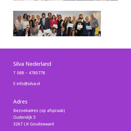
Silva Nederland
T 088 – 4780778
E info@silva.nl
Adres
Bezoekadres (op afspraak)
Oudendijk 5
3267 LR Goudswaard