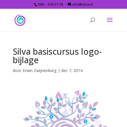
088 – 478 07 78
info@silva.nl
Silva basiscursus logo-
bijlage
door
Erwin Zwijnenburg
|
dec 7, 2014