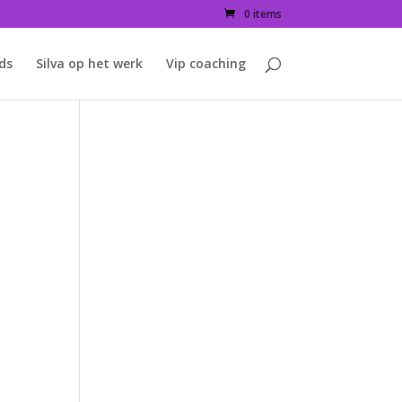
0 items
ids
Silva op het werk
Vip coaching