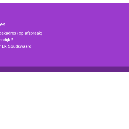
es
ekadres (op afspraak)
ndijk 5
7 LR Goudswaard