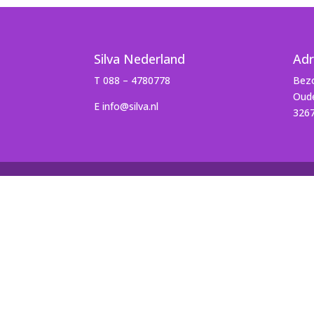
Silva Nederland
Adr
T 088 – 4780778
Bezo
Oude
E info@silva.nl
326