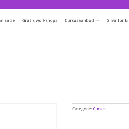
anisatie
Gratis workshops
Cursusaanbod
Silva for k
Silva webshop
Bestel eenvoudig je cursussen en materialen
Categorie:
Cursus