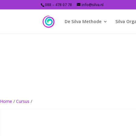
088 – 478 07 78
info@silva.nl
De Silva Methode
Silva Org
Home
/
Cursus
/