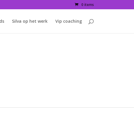
0 items
ids
Silva op het werk
Vip coaching