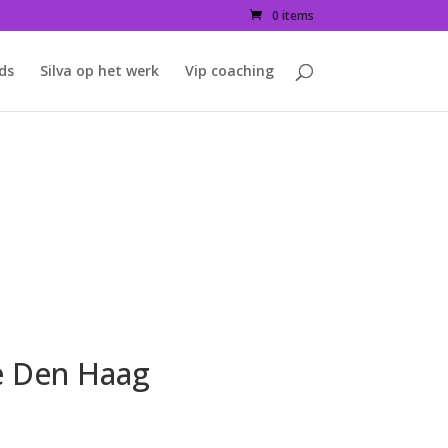
0 items
ids
Silva op het werk
Vip coaching
e Den Haag