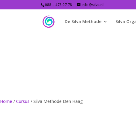
088 – 478 07 78
info@silva.nl
De Silva Methode
Silva Org
Home
/
Cursus
/ Silva Methode Den Haag