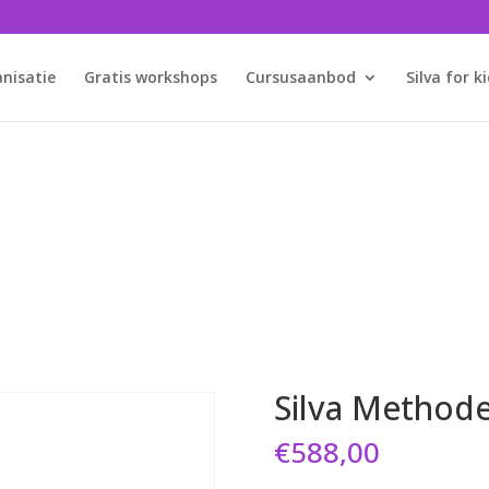
anisatie
Gratis workshops
Cursusaanbod
Silva for k
Silva webshop
Bestel eenvoudig je cursussen en materialen
Silva Method
€
588,00