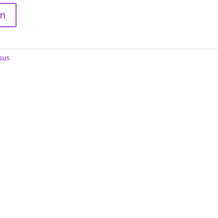
en
sus