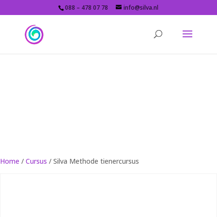
088 – 478 07 78
info@silva.nl
Silva webshop
Bestel eenvoudig je cursussen en materialen
Home
/
Cursus
/ Silva Methode tienercursus