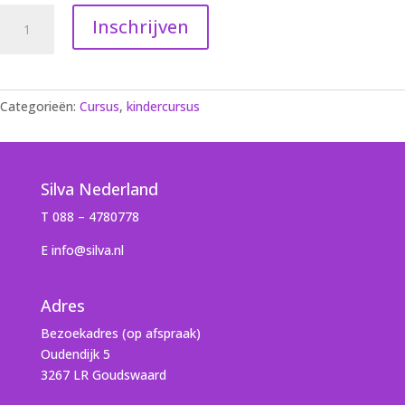
Silva
Inschrijven
for
kids
(za
8
Categorieën:
Cursus
,
kindercursus
mrt
-
zo
9
Silva Nederland
mrt
T 088 – 4780778
25,
locatie
E info@silva.nl
regio
Rotterdam
Adres
plus
20
Bezoekadres (op afspraak)
km)
Oudendijk 5
quantity
3267 LR Goudswaard