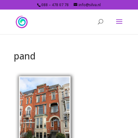
088 – 478 07 78
info@silva.nl
pand