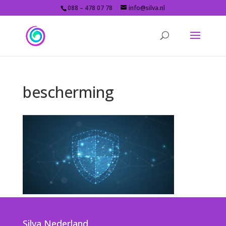
088 – 478 07 78
info@silva.nl
bescherming
Silva Nederland