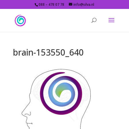
088 – 478 07 78
info@silva.nl
brain-153550_640