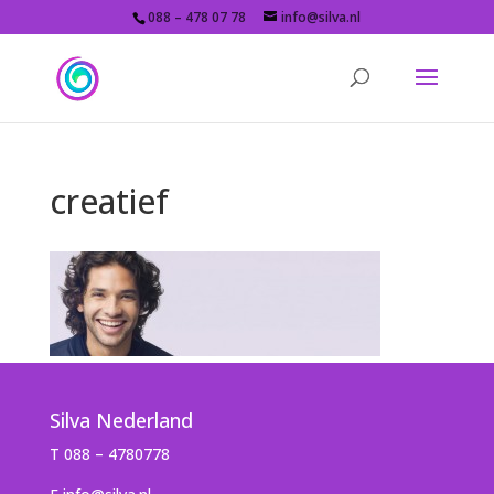
088 – 478 07 78
info@silva.nl
creatief
Silva Nederland
T 088 – 4780778