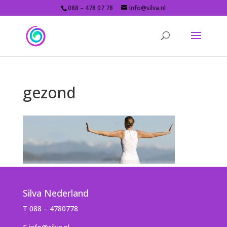
088 – 478 07 78
info@silva.nl
gezond
Silva Nederland
T 088 – 4780778