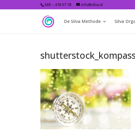
088 – 478 07 78
info@silva.nl
De Silva Methode
Silva Org
shutterstock_kompass