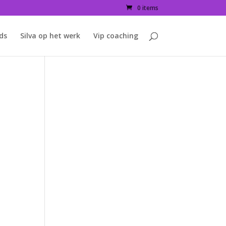
0 items
ids
Silva op het werk
Vip coaching