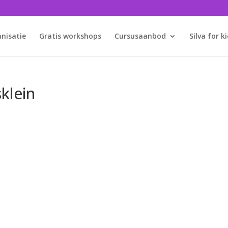
anisatie
Gratis workshops
Cursusaanbod
Silva for k
klein