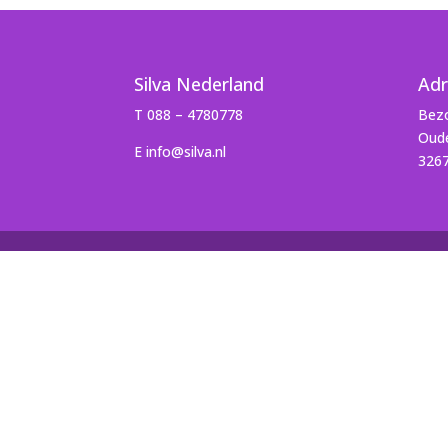
Silva Nederland
Adr
T 088 – 4780778
Bezo
Oude
E info@silva.nl
326