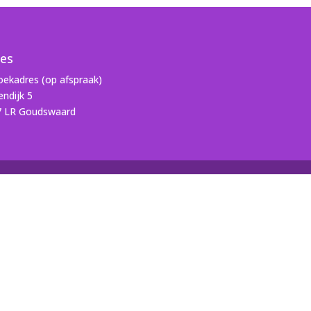
es
ekadres (op afspraak)
ndijk 5
7 LR Goudswaard